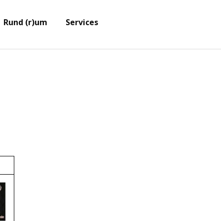
Menü überspringen
e
Rund (r)um
Services
▼
▼
▼