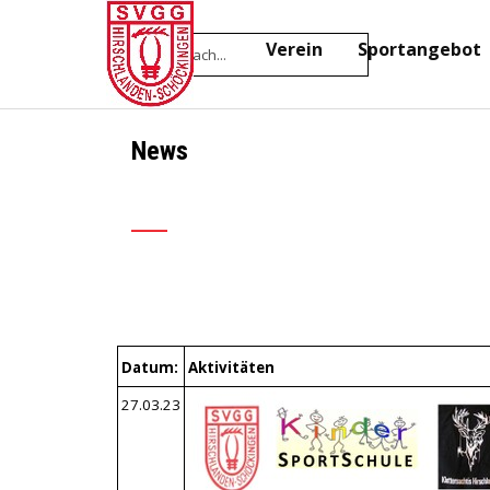
Direkt zum Seiteninhalt
Home
Verein
Sportangebot
▼
News
___
Datum:
Aktivitäten
27.03.23