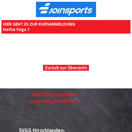
HIER GEHT ES ZUR KURSANMELDUNG
Hatha Yoga 1
Zurück zur Übersicht
SVGG Hirschlanden-
Schöckingen 1947 e. V.
SVGG
Hirschlanden-